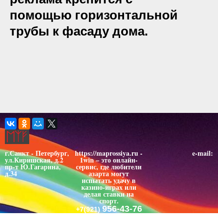
помощью горизонтальной
трубы к фасаду дома.
г.Санкт - Петербург,
https://maprossiya.ru -
e-mail:
ул.Киришская, д.2
1win – это онлайн-
пр-т Ю.Гагарина,
сервис, где любители
д.34
азарта могут
испытать удачу в
казино-играх или
делая ставки на
спорт.
956-43-76
+7(921)